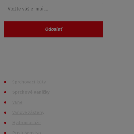
Odoslať
Vaše osobné údaje nie sú nikde zaevidované a
spĺňajú požiadavky
GDPR
Všetky kategórie
Sprchovací kúty
Sprchové vaničky
Vane
Vaňové zásteny
Hydromasáže
Príslušenstvo