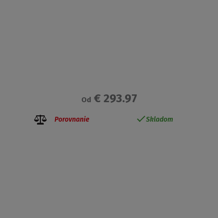
€ 293.97
Od
Porovnanie
Skladom
Získajte prehľad o zľavách