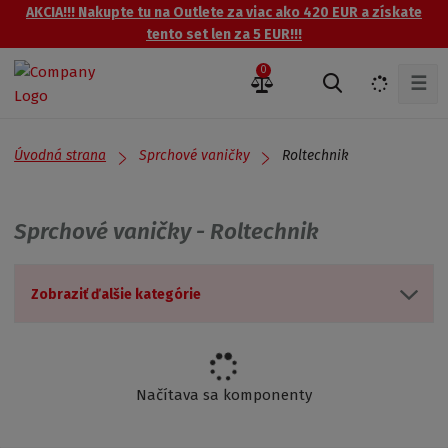
AKCIA!!! Nakupte tu na Outlete za viac ako 420 EUR a získate
tento set len za 5 EUR!!!
0
☰
V
y
h
ľ
Úvodná strana
Roltechnik
Sprchové vaničky
a
d
á
Sprchové vaničky - Roltechnik
v
a
n
Zobraziť ďalšie kategórie
i
e
Načítava sa komponenty