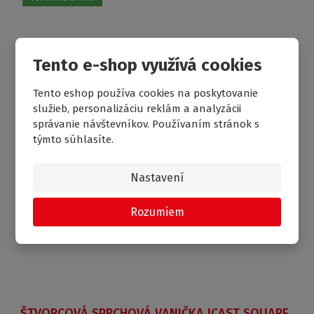
Tento e-shop využívá cookies
Tento eshop používa cookies na poskytovanie
služieb, personalizáciu reklám a analyzácii
správanie návštevníkov. Používaním stránok s
týmto súhlasíte.
€ 179.58
Nastavení
Od
Porovnanie
Skladom
Rozumiem
ŠTVORCOVÁ SPRCHOVÁ VANIČKA ICAST SQUARE