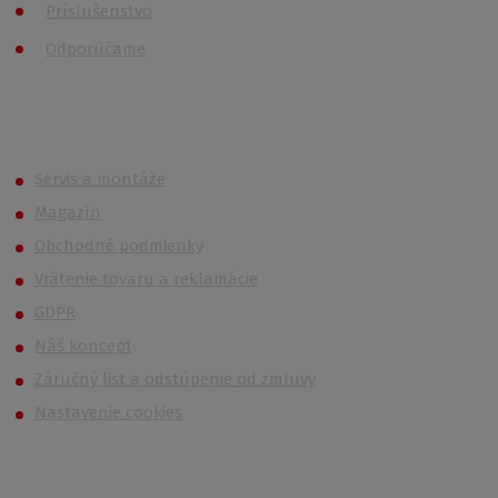
Príslušenstvo
Odporúčame
Roth (Roltechnik) Outlet
Servis a montáže
Magazín
Obchodné podmienky
Vrátenie tovaru a reklamácie
GDPR
Náš koncept
Záručný list a odstúpenie od zmluvy
Nastavenie cookies
Kontakt