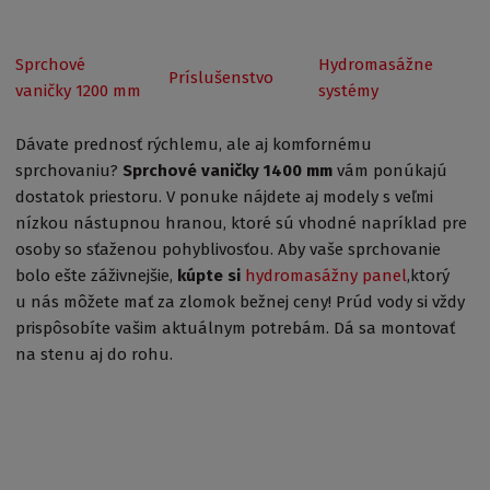
Sprchové
Hydromasážne
Príslušenstvo
vaničky 1200 mm
systémy
Dávate prednosť rýchlemu, ale aj komfornému
sprchovaniu?
Sprchové vaničky 1400 mm
vám ponúkajú
dostatok priestoru. V ponuke nájdete aj modely s veľmi
nízkou nástupnou hranou, ktoré sú vhodné napríklad pre
osoby so sťaženou pohyblivosťou. Aby vaše sprchovanie
bolo ešte záživnejšie,
kúpte si
hydromasážny panel
,ktorý
u nás môžete mať za zlomok bežnej ceny! Prúd vody si vždy
prispôsobíte vašim aktuálnym potrebám. Dá sa montovať
na stenu aj do rohu.
Získajte prehľad o zľavách