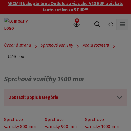
AKCIA!!! Nakupte tu na Outlete za viac ako 420 EUR a získate
tento set len za 5 EUR!!!
0
☰
V
y
h
ľ
Úvodná strana
Sprchové vaničky
Podľa rozmeru
a
d
1400 mm
á
v
a
Sprchové vaničky 1400 mm
n
i
e
Zobraziť popis kategórie
Sprchové
Sprchové
Sprchové
vaničky 800 mm
vaničky 900 mm
vaničky 1000 mm