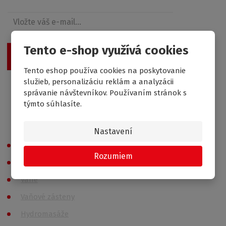
Tento e-shop využívá cookies
Odoslať
Tento eshop používa cookies na poskytovanie
služieb, personalizáciu reklám a analyzácii
Vaše osobné údaje nie sú nikde zaevidované a
správanie návštevníkov. Používaním stránok s
spĺňajú požiadavky
GDPR
týmto súhlasíte.
Všetky kategórie
Nastavení
Sprchovací kúty
Rozumiem
Sprchové vaničky
Vane
Vaňové zásteny
Hydromasáže