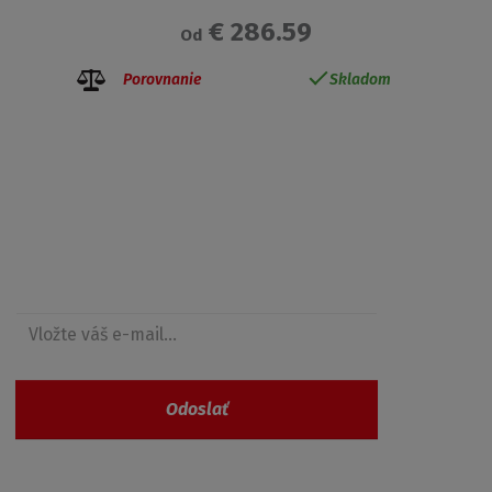
€ 286.59
Od
Porovnanie
Skladom
Získajte prehľad o zľavách
Odoslať
Vaše osobné údaje nie sú nikde zaevidované a