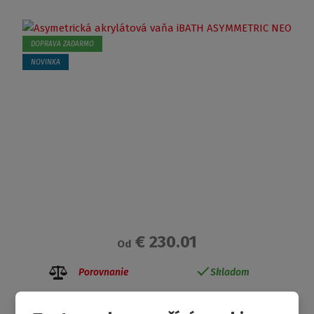
DOPRAVA ZADARMO
NOVINKA
€ 230.01
Od
Porovnanie
Skladom