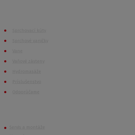
spĺňajú požiadavky
GDPR
Všetky kategórie
Sprchovací kúty
Sprchové vaničky
Vane
Vaňové zásteny
Hydromasáže
Príslušenstvo
Odporúčame
Roth (Roltechnik) Outlet
Servis a montáže