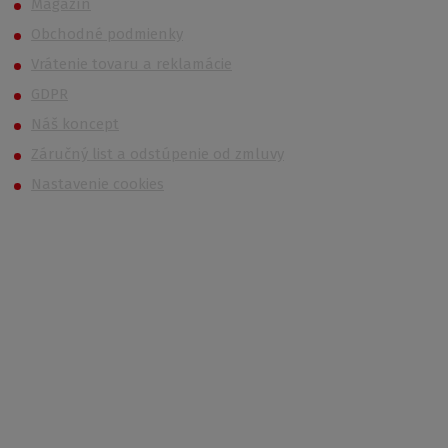
Magazín
Obchodné podmienky
Vrátenie tovaru a reklamácie
GDPR
Náš koncept
Záručný list a odstúpenie od zmluvy
Nastavenie cookies
Kontakt
Po – Pi 6:00 – 14:30
733 627 977