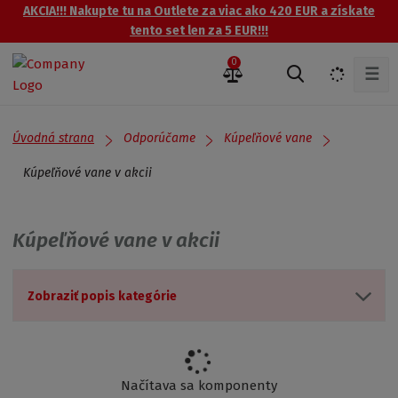
AKCIA!!! Nakupte tu na Outlete za viac ako 420 EUR a získate
tento set len za 5 EUR!!!
0
☰
V
y
h
ľ
Úvodná strana
Odporúčame
Kúpeľňové vane
a
d
Kúpeľňové vane v akcii
á
v
a
Kúpeľňové vane v akcii
n
i
e
Zobraziť popis kategórie
Načítava sa komponenty