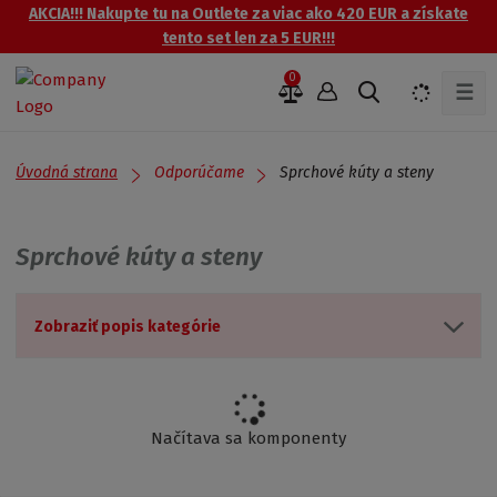
AKCIA!!! Nakupte tu na Outlete za viac ako 420 EUR a získate
tento set len za 5 EUR!!!
0
☰
V
y
h
ľ
Úvodná strana
Sprchové kúty a steny
Odporúčame
a
d
á
Sprchové kúty a steny
v
a
n
Zobraziť popis kategórie
i
e
Načítava sa komponenty