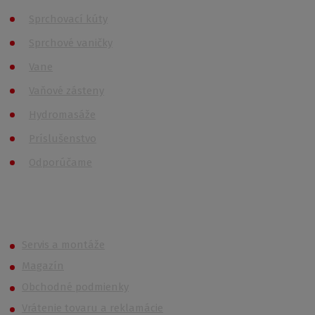
Sprchovací kúty
Sprchové vaničky
Vane
Vaňové zásteny
Hydromasáže
Príslušenstvo
Odporúčame
Roth (Roltechnik) Outlet
Servis a montáže
Magazín
Obchodné podmienky
Vrátenie tovaru a reklamácie