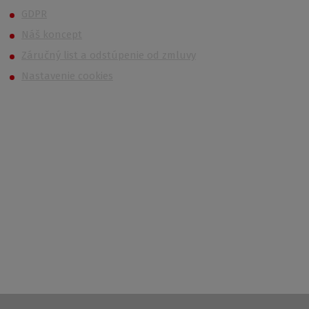
GDPR
Náš koncept
Záručný list a odstúpenie od zmluvy
Nastavenie cookies
Kontakt
Po – Pi 6:00 – 14:30
733 627 977