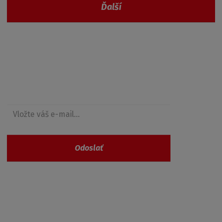
Ďalší
Získajte prehľad o zľavách
Odoslať
Vaše osobné údaje nie sú nikde zaevidované a
spĺňajú požiadavky
GDPR
Všetky kategórie