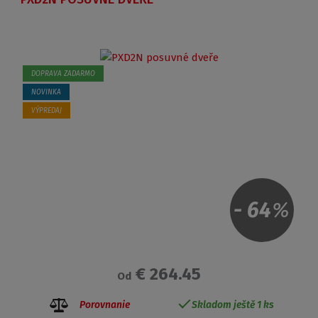
DOPRAVA ZADARMO
NOVINKA
VÝPREDAJ
-
64
%
€ 264.45
Od
Porovnanie
Skladom ještě 1 ks