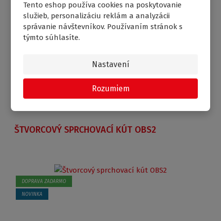
Tento eshop používa cookies na poskytovanie
služieb, personalizáciu reklám a analyzácii
správanie návštevníkov. Používaním stránok s
€ 287.82
Od
týmto súhlasíte.
Porovnanie
Skladom ještě 1 ks
Nastavení
Rozumiem
ŠTVORCOVÝ SPRCHOVACÍ KÚT OBS2
DOPRAVA ZADARMO
NOVINKA