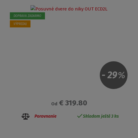
DOPRAVA ZADARMO
VÝPREDAJ
-
29
%
€ 319.80
Od
Porovnanie
Skladom ještě 3 ks