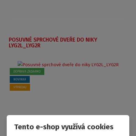
POSUVNÉ SPRCHOVÉ DVEŘE DO NIKY
LYG2L_LYG2R
DOPRAVA ZADARMO
NOVINKA
VÝPREDAJ
Tento e-shop využívá cookies