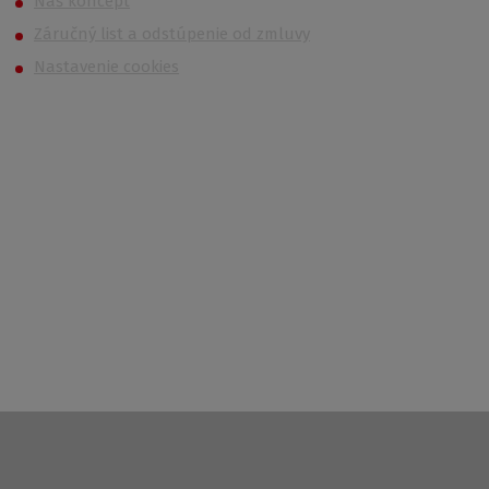
Náš koncept
Záručný list a odstúpenie od zmluvy
Nastavenie cookies
Kontakt
Po – Pi 6:00 – 14:30
733 627 977