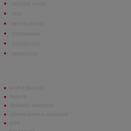
Sprchové vaničky
Vane
Vaňové zásteny
Hydromasáže
Príslušenstvo
Odporúčame
Roth (Roltechnik) Outlet
Servis a montáže
Magazín
Obchodné podmienky
Vrátenie tovaru a reklamácie
GDPR