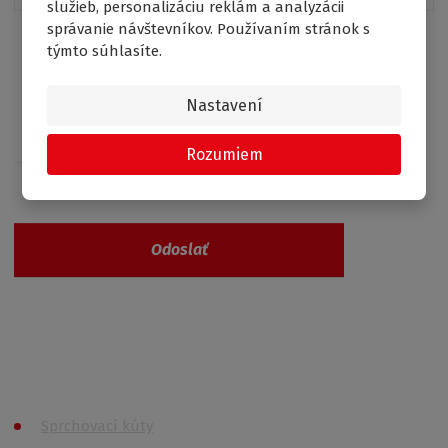
služieb, personalizáciu reklám a analyzácii
správanie návštevníkov. Používaním stránok s
týmto súhlasíte.
Nastavení
Získajte prehľad o zľavách
Rozumiem
Odoslať
Vaše osobné údaje nie sú nikde zaevidované a
spĺňajú požiadavky
GDPR
Všetky kategórie
Sprchovací kúty