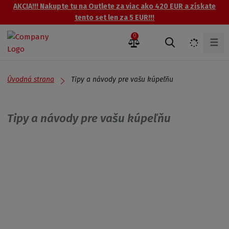
AKCIA!!! Nakupte tu na Outlete za viac ako 420 EUR a získate
tento set len za 5 EUR!!!
0
☰
V
y
h
ľ
Úvodná strana
Tipy a návody pre vašu kúpeľňu
a
d
á
Tipy a návody pre vašu kúpeľňu
v
a
n
i
e