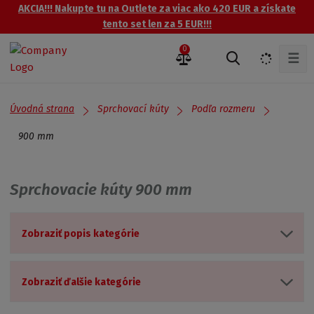
AKCIA!!! Nakupte tu na Outlete za viac ako 420 EUR a získate
tento set len za 5 EUR!!!
0
☰
V
y
h
ľ
Úvodná strana
Sprchovací kúty
Podľa rozmeru
a
d
900 mm
á
v
a
Sprchovacie kúty 900 mm
n
i
e
Zobraziť popis kategórie
Zobraziť ďalšie kategórie