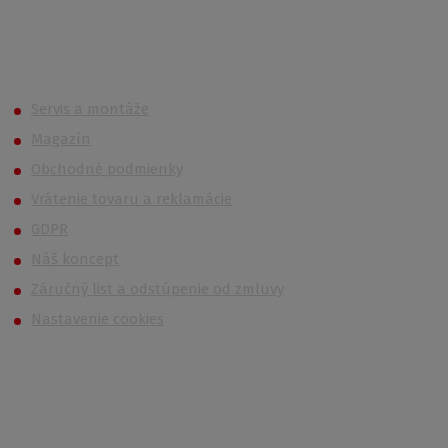
Roth (Roltechnik) Outlet
Servis a montáže
Magazín
Obchodné podmienky
Vrátenie tovaru a reklamácie
GDPR
Náš koncept
Záručný list a odstúpenie od zmluvy
Nastavenie cookies
Kontakt
Po – Pi 6:00 – 14:30