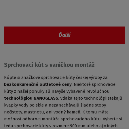
Ďalší
Sprchovací kút s vaničkou montáž
Kúpte si značkové sprchovacie kúty českej výroby za
bezkonkurenčné outletové ceny
. Niektoré sprchovacie
kúty z našej ponuky sú navyše vybavené revolučnou
technológiou NANOGLASS
. Vďaka tejto technológii stekajú
kvapky vody po skle a nezanechávajú žiadne stopy,
nečistoty, mastnotu, ani vodný kameň. K tomu máte
možnosť odbornej montáže sprchovacieho kútu. Vyberte si
teda sprchovacie kúty v rozmere 900 mm alebo aj v iných