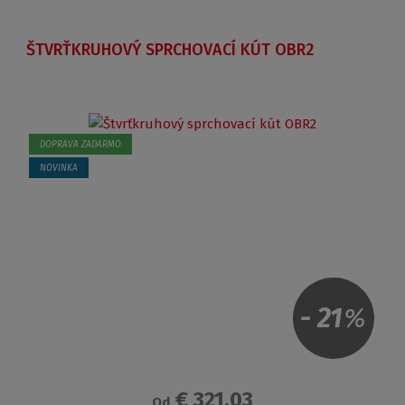
ŠTVRŤKRUHOVÝ SPRCHOVACÍ KÚT OBR2
DOPRAVA ZADARMO
NOVINKA
-
21
%
€ 321.03
Od