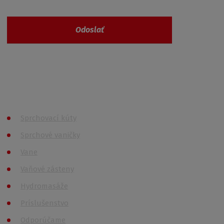
Odoslať
Vaše osobné údaje nie sú nikde zaevidované a
spĺňajú požiadavky
GDPR
Všetky kategórie
Sprchovací kúty
Sprchové vaničky
Vane
Vaňové zásteny
Hydromasáže
Príslušenstvo
Odporúčame