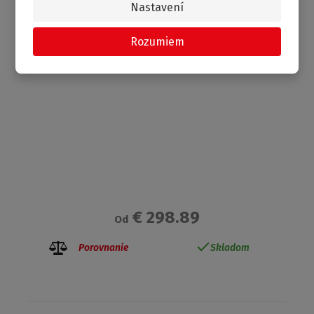
Nastavení
DOPRAVA ZADARMO
NOVINKA
Rozumiem
€ 298.89
Od
Porovnanie
Skladom