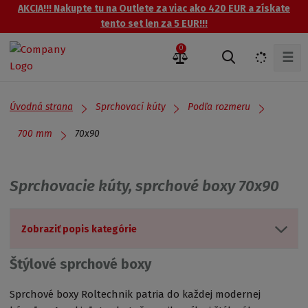
AKCIA!!! Nakupte tu na Outlete za viac ako 420 EUR a získate
tento set len za 5 EUR!!!
0
☰
V
y
h
ľ
Úvodná strana
Sprchovací kúty
Podľa rozmeru
a
d
70x90
700 mm
á
v
a
Sprchovacie kúty, sprchové boxy 70x90
n
i
e
Zobraziť popis kategórie
Štýlové sprchové boxy
Sprchové boxy Roltechnik patria do každej modernej