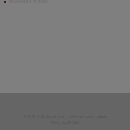
Nastavenie cookies
Kontakt
Po – Pi 6:00 – 14:30
733 627 977
© 2026, Roth Czech s.r.o. - všetky práva vyhradené
Vyrobila
eBRÁNA