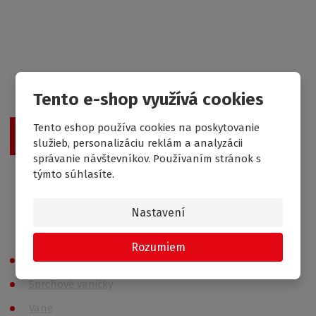
Získajte prehľad o zľavách
Tento e-shop využívá cookies
Tento eshop používa cookies na poskytovanie
Odoslať
služieb, personalizáciu reklám a analyzácii
správanie návštevníkov. Používaním stránok s
týmto súhlasíte.
Vaše osobné údaje nie sú nikde zaevidované a
spĺňajú požiadavky
GDPR
Nastavení
Všetky kategórie
Rozumiem
Sprchovací kúty
Sprchové vaničky
Vane