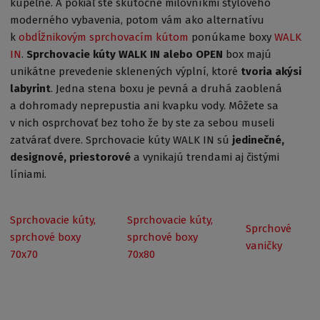
kúpeľne. A pokiaľ ste skutočne milovníkmi štýlového
moderného vybavenia, potom vám ako alternatívu
k
obdĺžnikovým sprchovacím kútom
ponúkame boxy
WALK
IN
.
Sprchovacie kúty WALK IN alebo OPEN
box majú
unikátne prevedenie sklenených výplní, ktoré
tvoria akýsi
labyrint
. Jedna stena boxu je pevná a druhá zaoblená
a dohromady neprepustia ani kvapku vody. Môžete sa
v nich osprchovať bez toho že by ste za sebou museli
zatvárať dvere. Sprchovacie kúty WALK IN sú
jedinečné,
designové, priestorové
a vynikajú trendami aj čistými
líniami.
Sprchovacie kúty,
Sprchovacie kúty,
Sprchové
sprchové boxy
sprchové boxy
vaničky
70x70
70x80