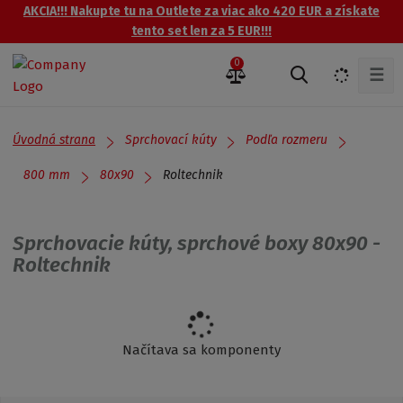
AKCIA!!! Nakupte tu na Outlete za viac ako 420 EUR a získate
tento set len za 5 EUR!!!
0
☰
V
y
h
ľ
Úvodná strana
Sprchovací kúty
Podľa rozmeru
a
d
Roltechnik
800 mm
80x90
á
v
a
Sprchovacie kúty, sprchové boxy 80x90 -
n
Roltechnik
i
e
Načítava sa komponenty