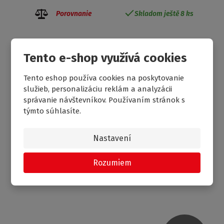
Porovnanie
Skladom ještě 8 ks
Tento e-shop využívá cookies
Tento eshop používa cookies na poskytovanie
BEZBARIÉROVÝ SPRCHOVACÍ KÚT DCO1+DCO1 -
služieb, personalizáciu reklám a analyzácii
2X OTVÁRACIE DVERE
správanie návštevníkov. Používaním stránok s
týmto súhlasíte.
Nastavení
AKCIA
DOPRAVA ZADARMO
Rozumiem