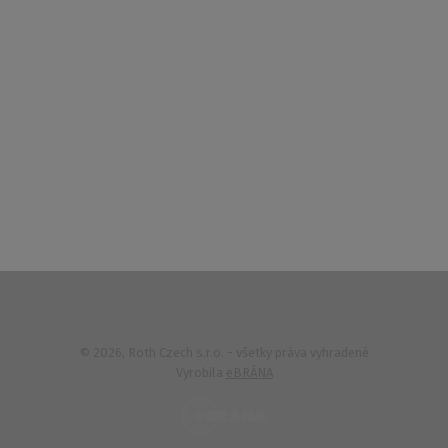
Kontakt
Po – Pi 6:00 – 14:30
733 627 977
© 2026, Roth Czech s.r.o. - všetky práva vyhradené
Vyrobila
eBRÁNA