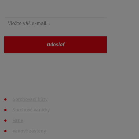
Získajte prehľad o zľavách
Odoslať
Vaše osobné údaje nie sú nikde zaevidované a
spĺňajú požiadavky
GDPR
Všetky kategórie
Sprchovací kúty
Sprchové vaničky
Vane
Vaňové zásteny