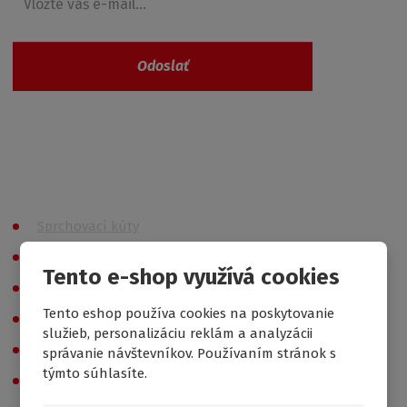
Odoslať
Vaše osobné údaje nie sú nikde zaevidované a
spĺňajú požiadavky
GDPR
Všetky kategórie
Sprchovací kúty
Sprchové vaničky
Tento e-shop využívá cookies
Vane
Tento eshop používa cookies na poskytovanie
Vaňové zásteny
služieb, personalizáciu reklám a analyzácii
Hydromasáže
správanie návštevníkov. Používaním stránok s
týmto súhlasíte.
Príslušenstvo