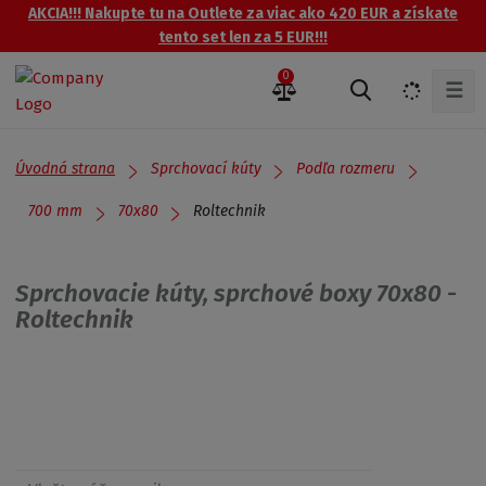
AKCIA!!! Nakupte tu na Outlete za viac ako 420 EUR a získate
tento set len za 5 EUR!!!
0
☰
V
y
h
ľ
Úvodná strana
Sprchovací kúty
Podľa rozmeru
a
d
Roltechnik
700 mm
70x80
á
v
a
Sprchovacie kúty, sprchové boxy 70x80 -
n
Roltechnik
i
e
Získajte prehľad o zľavách