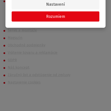
Odporúčame
Nastavení
Rozumiem
Roth (Roltechnik) Outlet
Servis a montáže
Magazín
Obchodné podmienky
Vrátenie tovaru a reklamácie
GDPR
Náš koncept
Záručný list a odstúpenie od zmluvy
Nastavenie cookies
Kontakt
Po – Pi 6:00 – 14:30