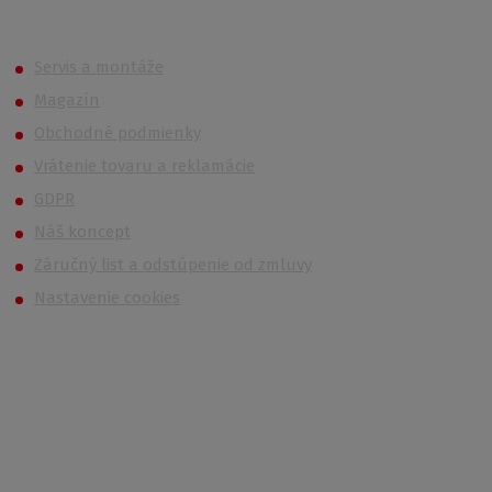
Roth (Roltechnik) Outlet
Servis a montáže
Magazín
Obchodné podmienky
Vrátenie tovaru a reklamácie
GDPR
Náš koncept
Záručný list a odstúpenie od zmluvy
Nastavenie cookies
Kontakt
Po – Pi 6:00 – 14:30
733 627 977