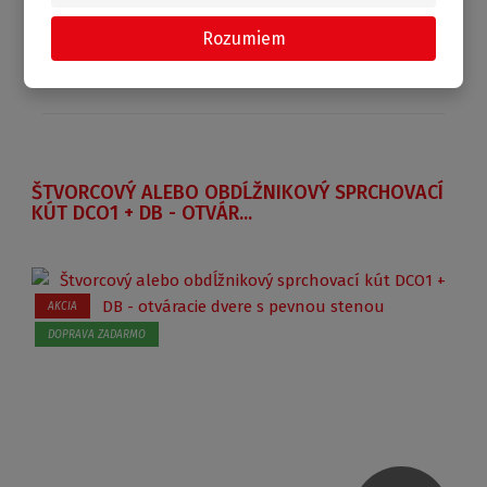
Porovnanie
Skladom
Rozumiem
ŠTVORCOVÝ ALEBO OBDĹŽNIKOVÝ SPRCHOVACÍ
KÚT DCO1 + DB - OTVÁR...
AKCIA
DOPRAVA ZADARMO