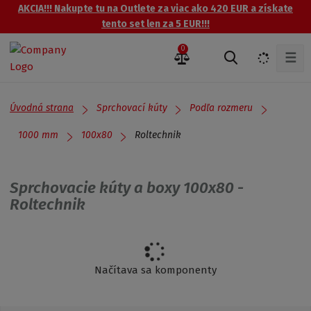
AKCIA!!! Nakupte tu na Outlete za viac ako 420 EUR a získate
tento set len za 5 EUR!!!
0
☰
V
y
h
ľ
Úvodná strana
Sprchovací kúty
Podľa rozmeru
a
d
Roltechnik
1000 mm
100x80
á
v
a
Sprchovacie kúty a boxy 100x80 -
n
Roltechnik
i
e
Načítava sa komponenty