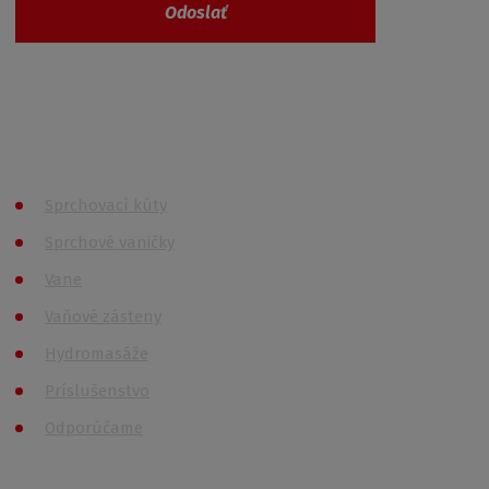
Odoslať
Vaše osobné údaje nie sú nikde zaevidované a
spĺňajú požiadavky
GDPR
Všetky kategórie
Sprchovací kúty
Sprchové vaničky
Vane
Vaňové zásteny
Hydromasáže
Príslušenstvo
Odporúčame