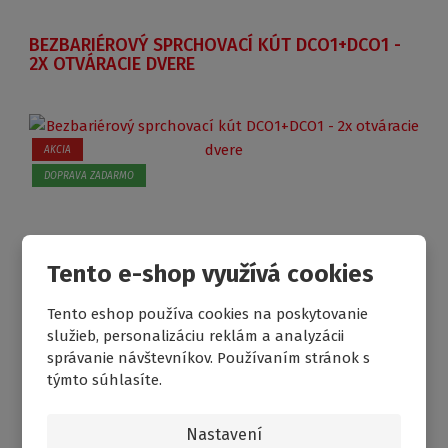
BEZBARIÉROVÝ SPRCHOVACÍ KÚT DCO1+DCO1 -
2X OTVÁRACIE DVERE
AKCIA
DOPRAVA ZADARMO
Tento e-shop využívá cookies
Tento eshop používa cookies na poskytovanie
-
8
%
služieb, personalizáciu reklám a analyzácii
správanie návštevníkov. Používaním stránok s
týmto súhlasíte.
€ 644.52
Nastavení
Od