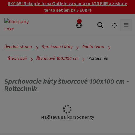
AKCIA!!! Nakupte tu na Outlete za viac ako 420 EUR a získate
tento set len za 5 EUR!!!
0
☰
V
y
h
ľ
Úvodná strana
Sprchovací kúty
Podľa tvaru
a
d
Roltechnik
Štvorcové
Štvorcové 100x100 cm
á
v
a
Sprchovacie kúty štvorcové 100x100 cm -
n
Roltechnik
i
e
Načítava sa komponenty