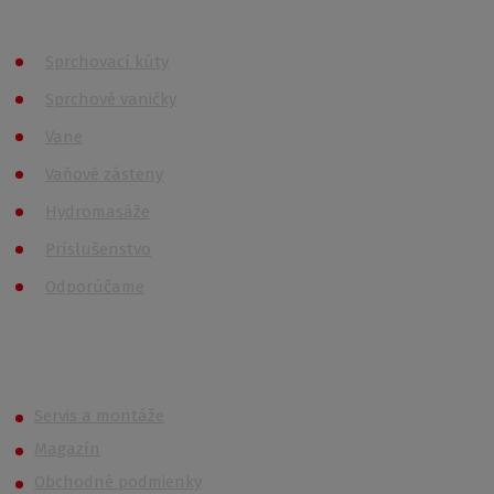
Všetky kategórie
Sprchovací kúty
Sprchové vaničky
Vane
Vaňové zásteny
Hydromasáže
Príslušenstvo
Odporúčame
Roth (Roltechnik) Outlet
Servis a montáže
Magazín
Obchodné podmienky