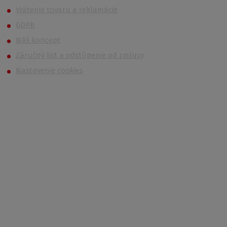
Vrátenie tovaru a reklamácie
GDPR
Náš koncept
Záručný list a odstúpenie od zmluvy
Nastavenie cookies
Kontakt
Po – Pi 6:00 – 14:30
733 627 977