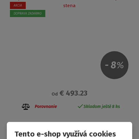
AKCIA
DOPRAVA ZADARMO
-
8
%
€ 493.23
Od
Porovnanie
Skladom ještě 8 ks
Tento e-shop využívá cookies