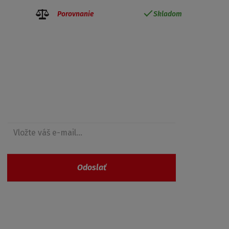
Porovnanie
Skladom
Získajte prehľad o zľavách
Odoslať
Vaše osobné údaje nie sú nikde zaevidované a
spĺňajú požiadavky
GDPR