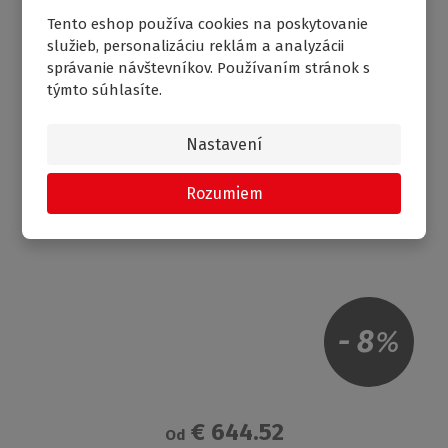
Tento eshop používa cookies na poskytovanie
BEZBARIÉROVÝ SPRCHOVACÍ KÚT DCO1+DCO1 -
služieb, personalizáciu reklám a analyzácii
2X OTVÁRACIE DVERE
správanie návštevníkov. Používaním stránok s
týmto súhlasíte.
Nastavení
AKCIA
DOPRAVA ZADARMO
Rozumiem
-
8
%
€ 644.52
Od