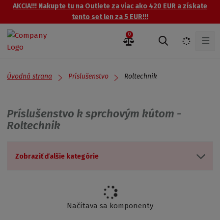
AKCIA!!! Nakupte tu na Outlete za viac ako 420 EUR a získate
tento set len za 5 EUR!!!
0
☰
V
y
h
ľ
Úvodná strana
Roltechnik
Príslušenstvo
a
d
á
Príslušenstvo k sprchovým kútom -
v
Roltechnik
a
n
i
Zobraziť ďalšie kategórie
e
Načítava sa komponenty