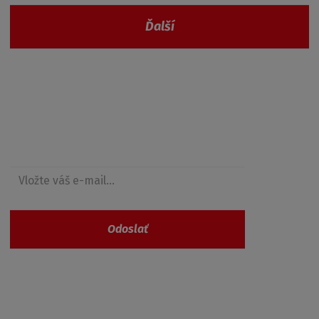
Ďalší
Získajte prehľad o zľavách
Odoslať
Vaše osobné údaje nie sú nikde zaevidované a
spĺňajú požiadavky
GDPR