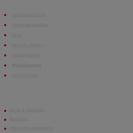
Všetky kategórie
Sprchovací kúty
Sprchové vaničky
Vane
Vaňové zásteny
Hydromasáže
Príslušenstvo
Odporúčame
Roth (Roltechnik) Outlet
Servis a montáže
Magazín
Obchodné podmienky