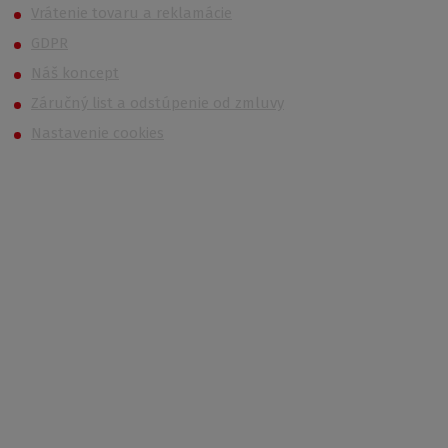
Vrátenie tovaru a reklamácie
GDPR
Náš koncept
Záručný list a odstúpenie od zmluvy
Nastavenie cookies
Kontakt
Po – Pi 6:00 – 14:30
733 627 977