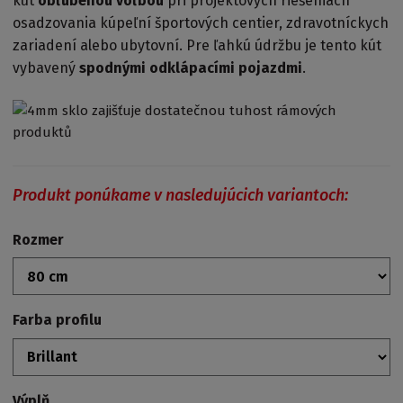
kút
obľúbenou voľbou
pri projektových riešeniach
osadzovania kúpeľní športových centier, zdravotníckych
zariadení alebo ubytovní. Pre ľahkú údržbu je tento kút
vybavený
spodnými odklápacími pojazdmi
.
Produkt ponúkame v nasledujúcich variantoch:
Rozmer
Farba profilu
Výplň