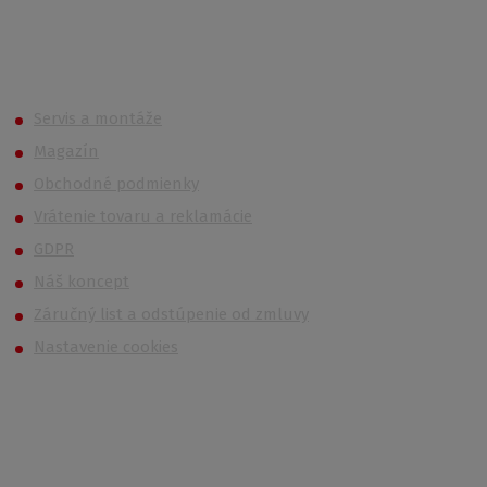
Roth (Roltechnik) Outlet
Servis a montáže
Magazín
Obchodné podmienky
Vrátenie tovaru a reklamácie
GDPR
Náš koncept
Záručný list a odstúpenie od zmluvy
Nastavenie cookies
Kontakt
Po – Pi 6:00 – 14:30