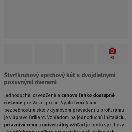
+2
Štvrťkruhový sprchový kút s dvojdielnymi
posuvnými dverami
Jednoduché, osvedčené a
cenovo ľahko dostupné
riešenie
pre Vašu sprchu. Výplň tvorí 4mm
bezpečnostné sklo v dymovom prevedení a profil rámu
je v úprave Brillant. Vzhľadom na jednoduchú inštaláciu,
priaznivú cenu
a
univerzálny vzhľad
je tento sprchový