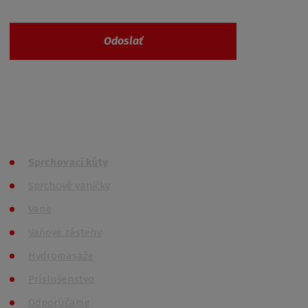
Odoslať
Vaše osobné údaje nie sú nikde zaevidované a
spĺňajú požiadavky
GDPR
Všetky kategórie
Sprchovací kúty
Sprchové vaničky
Vane
Vaňové zásteny
Hydromasáže
Príslušenstvo
Odporúčame