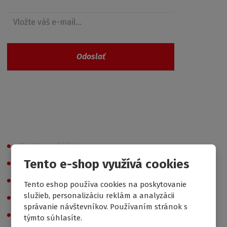
Odoslať
Vaše osobné údaje nie sú nikde zaevidované a
spĺňajú požiadavky
GDPR
Všetky kategórie
Sprchovací kúty
Tento e-shop využívá cookies
Sprchové vaničky
Vane
Tento eshop používa cookies na poskytovanie
služieb, personalizáciu reklám a analyzácii
Vaňové zásteny
správanie návštevníkov. Používaním stránok s
Hydromasáže
týmto súhlasíte.