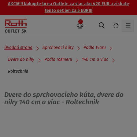
AKCIA!!! Nakupte tu na Outlete za viac ako 420 EUR a získate
tento set len za 5 EUR!!!
0
☰
V
y
h
ľ
Úvodná strana
Sprchovací kúty
Podľa tvaru
a
d
Dvere do niky
Podľa rozmeru
140 cm a viac
á
Roltechnik
v
a
n
i
Dvere do sprchovacieho kúta, dvere do
e
niky 140 cm a viac - Roltechnik
Získajte prehľad o zľavách