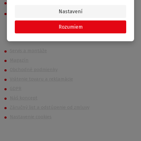
Príslušenstvo
Nastavení
Odporúčame
Rozumiem
Roth (Roltechnik) Outlet
Servis a montáže
Magazín
Obchodné podmienky
Vrátenie tovaru a reklamácie
GDPR
Náš koncept
Záručný list a odstúpenie od zmluvy
Nastavenie cookies
Kontakt