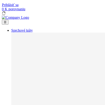
Prihlásiť sa
0
K porovnaniu
☰
Sprchové kúty