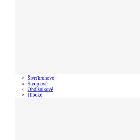
Štvrťkruhové
Štvorcové
Obdĺžnikové
Hlboké