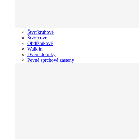
Štvrťkruhové
Štvorcové
Obdĺžnikové
Walk in
Dvere do niky
Pevné sprchové zásteny