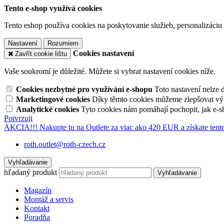
Tento e-shop využívá cookies
Tento eshop používa cookies na poskytovanie služieb, personalizáciu 
Nastavení
Rozumiem
Cookies nastavení
Zavřít cookie lištu
Vaše soukromí je důležité. Můžete si vybrat nastavení cookies níže.
Cookies nezbytné pro využívání e-shopu
Toto nastavení nelze 
Marketingové cookies
Díky těmto cookies můžeme zlepšovat výko
Analytické cookies
Tyto cookies nám pomáhají pochopit, jak e-s
Potvrzuji
AKCIA!!! Nakupte tu na Outlete za viac ako 420 EUR a získate tento
roth.outlet@roth-czech.cz
Vyhľadávanie
hľadaný produkt
Vyhľadávanie
Magazín
Montáž a servis
Kontakt
Poradňa