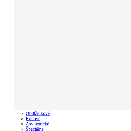
Obdĺžnikové
Rohové
Asymetrické
Špeciálne