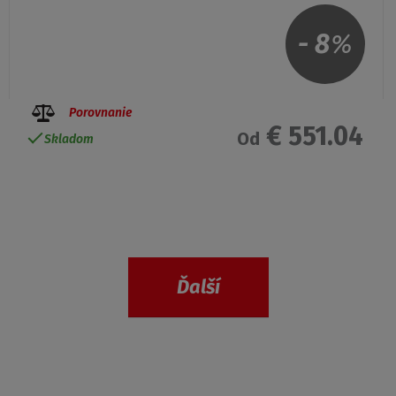
-
8
%
Porovnanie
€ 551.04
Od
Skladom
Ďalší