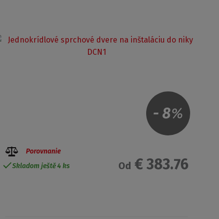
-
8
%
Porovnanie
€ 383.76
Od
Skladom ještě 4 ks