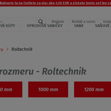
 Nakupte tu na Outlete za viac ako 420 EUR a získate tento set len za
h
Vyhľadávanie
Magazín
Montáž a servis
Konta
ľ
VÉ KÚTY
SPRCHOVÉ VANIČKY
VANE
VAŇOVÉ 
a
d
a
n
Roltechnik
ru
ý
p
r
o
rozmeru - Roltechnik
d
u
k
t
00 mm
1000 mm
1200 mm