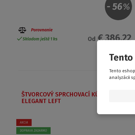
-
56
%
Porovnanie
€ 386.22
Od
Skladom ještě 1 ks
Tento
Tento eshop
analyzácii s
ŠTVORCOVÝ SPRCHOVACÍ KÚT CORNER
ELEGANT LEFT
AKCIA
DOPRAVA ZADARMO