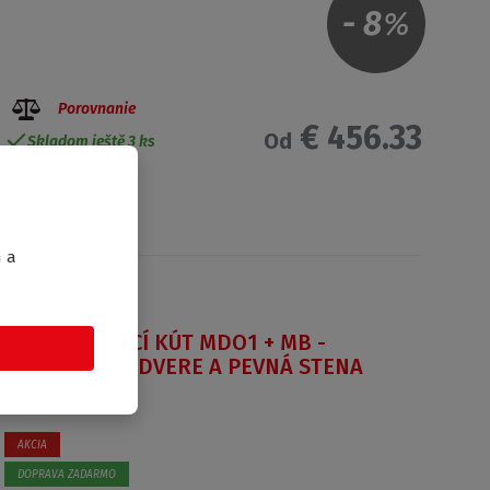
-
8
%
Porovnanie
€ 456.33
Od
Skladom ještě 3 ks
m a
SPRCHOVACÍ KÚT MDO1 + MB -
OTVÁRACIE DVERE A PEVNÁ STENA
AKCIA
DOPRAVA ZADARMO