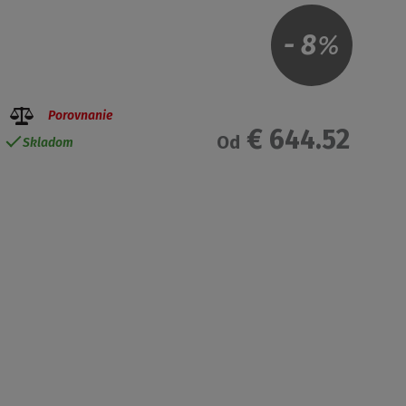
-
8
%
Porovnanie
€ 644.52
Od
Skladom