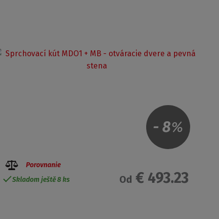
-
8
%
Porovnanie
€ 493.23
Od
Skladom ještě 8 ks