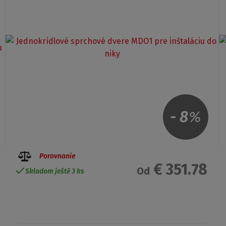
-
8
%
Porovnanie
€ 351.78
Od
Skladom ještě 3 ks