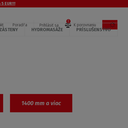
 5 EUR!!!
0
kt
Poradňa
K porovnaniu
Prihlásiť sa
ZÁSTENY
HYDROMASÁŽE
PRÍSLUŠENSTVO
1400 mm a viac