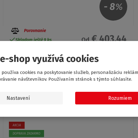
-
8
%
Porovnanie
€ 403.44
Od
Skladom ještě 9 ks
 e-shop využívá cookies
 používa cookies na poskytovanie služieb, personalizáciu reklá
právanie návštevníkov. Používaním stránok s týmto súhlasíte.
SPRCHOVACÍ KÚT MS2L + MS2P S
Nastavení
Rozumiem
DVOJDIELNYMI POSUVNÝMI DVERAMI
AKCIA
DOPRAVA ZADARMO