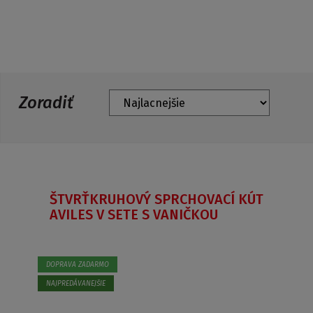
Zoradiť
ŠTVRŤKRUHOVÝ SPRCHOVACÍ KÚT
AVILES V SETE S VANIČKOU
DOPRAVA ZADARMO
NAJPREDÁVANEJŠIE