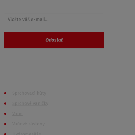
Získajte prehľad o zľavách
Odoslať
Vaše osobné údaje nie sú nikde zaevidované a
spĺňajú požiadavky
GDPR
Všetky kategórie
Sprchovací kúty
Sprchové vaničky
Vane
Vaňové zásteny
Hydromasáže